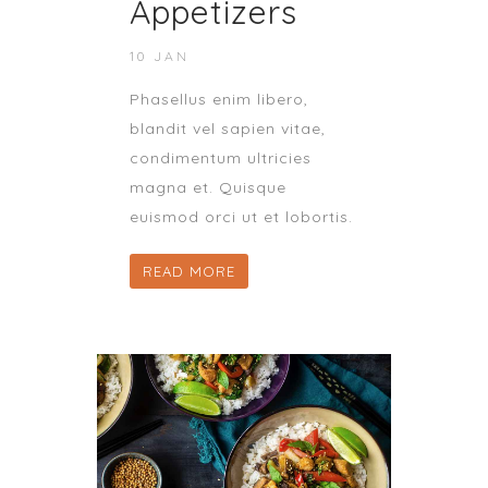
Appetizers
10 JAN
Phasellus enim libero,
blandit vel sapien vitae,
condimentum ultricies
magna et. Quisque
euismod orci ut et lobortis.
READ MORE