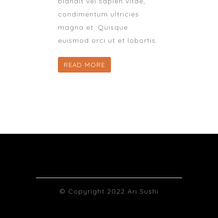
blandit vel sapien vitae,
condimentum ultricies
magna et. Quisque
euismod orci ut et lobortis.
READ MORE
© Copyright 2022 Ari Sushi