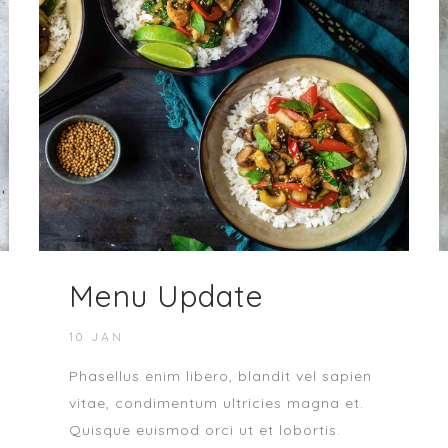
Menu Update
10 JAN
Phasellus enim libero, blandit vel sapien
vitae, condimentum ultricies magna et.
Quisque euismod orci ut et lobortis.