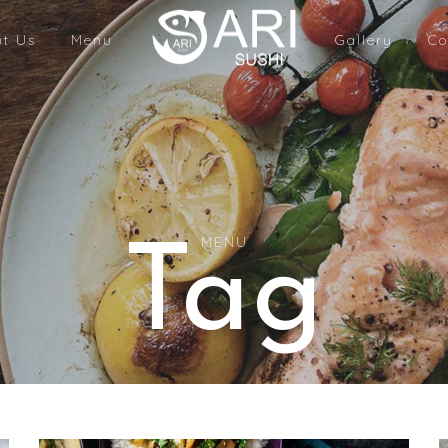
t Us
Menu
Gallery
Co
MENU
Tag